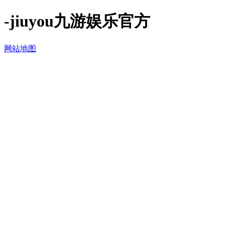
-jiuyou九游娱乐官方
网站地图