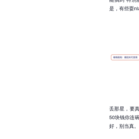
是，有些耍n
丢那星，要
50块钱你连
好，别当真。