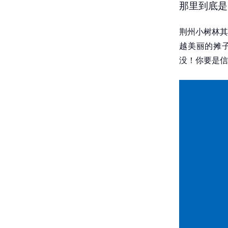
那里到底是
荆州小树林其
越美丽的摊
没！你要是信