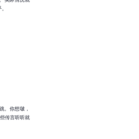
乎。
跳。你想啵，
这些传言听听就