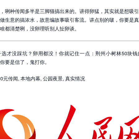
，咧种传闻多半是三脚猫搞出来的。讲得卵猛，其实就是想吸引
做生意的搞浓水，故意编故事吸引客流。讲点别的啵，你要是真
啥都清楚咧，没卵理听别人扯卵谈。
子选才没踩坑？卵用都没！你就记住一点：荆州小树林50块钱
你要是信了，鬼打你。
50元传闻, 本地内幕, 公园夜景, 真实情况