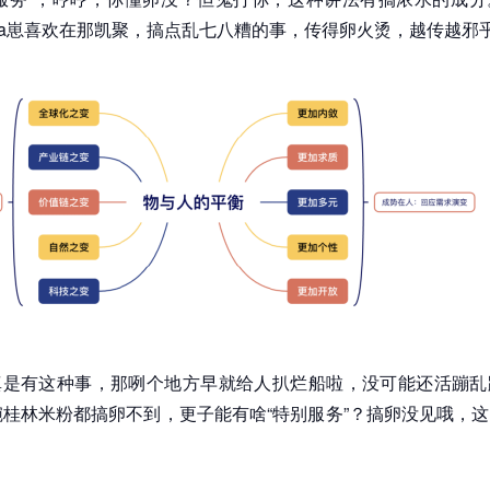
ia崽喜欢在那凯聚，搞点乱七八糟的事，传得卵火烫，越传越邪
真是有这种事，那咧个地方早就给人扒烂船啦，没可能还活蹦乱
碗桂林米粉都搞卵不到，更子能有啥“特别服务”？搞卵没见哦，