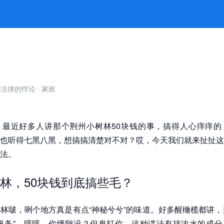
底是什么？ -jiuyou九游娱乐官方
自法律的悖论
·
家政
，最近好多人讲那个荆州小树林50块钱的事，搞得人心痒痒的
也听得七黑八黑，想搞搞清楚对不对？哎，今天我们就来扯扯这
法。
林，50块钱到底搞些毛？
林啵，咧个地方真是有点“神秘兮兮”的味道。好多醒橄榄都讲，
服务”，哼哼，你懂卵没？但鬼打你，这种讲法有搞浓水的成分