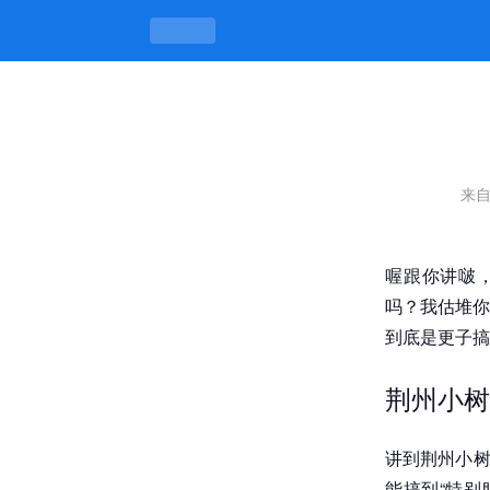
荆州小树林50元是真的吗，背后真相到
来
喔跟你讲啵
吗？我估堆你
到底是更子搞
荆州小树
讲到荆州小树
能搞到“特别