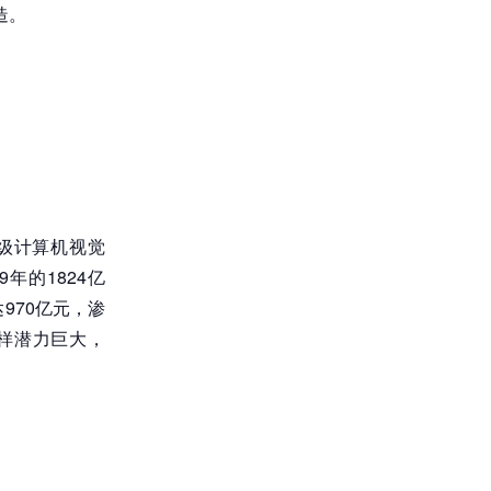
造。
级计算机视觉
9年的1824亿
970亿元，渗
同样潜力巨大，