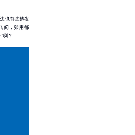
边也有些越夜
传闻，卵用都
”咧？