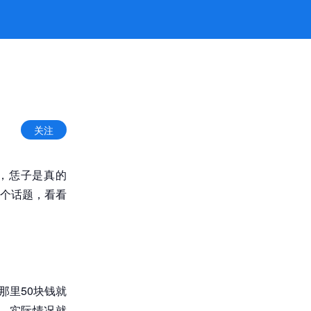
关注
，恁子是真的
个话题，看看
那里50块钱就
。实际情况就