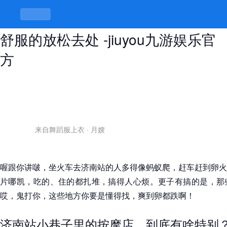
济南站附近小巷子的按摩店，隐秘又
舒服的放松去处 -jiuyou九游娱乐官
方
来自舞蹈服上衣
·
月嫂
喔跟你讲啵，坐火车去济南站的人多得像蚂蚁爬，赶车赶到卵火
片哪凯，吃的、住的都扎堆，搞得人心烦。更子有搞的是，那
哎，鬼打你，这些地方你要是懂得找，爽到卵都跌啊！
济南站小巷子里的按摩店，到底有啥特别