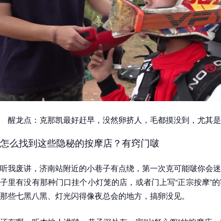
醒龙点：克那凯最好赶早，没然卵挤人，毛都摸没到，尤其是
怎么找到这些隐秘的按摩店？有窍门啵
听我废讲，济南站附近的小巷子有点绕，第一次克可能啵你会迷
子里有没有那种门口挂个小灯笼的店，或者门上写“正宗按摩”
那些七黑八黑、灯光闪得像夜总会的地方，搞卵没见。