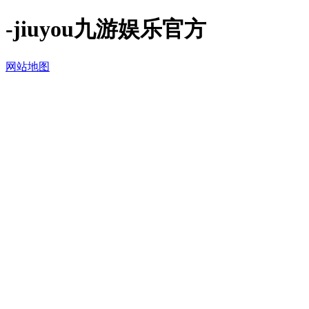
-jiuyou九游娱乐官方
网站地图