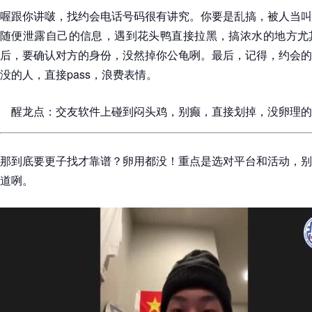
喔跟你讲啵，找约会电话号码很有讲究。你要是乱搞，被人当叫
随便泄露自己的信息，遇到花头鸭直接拉黑，搞浓水的地方尤
后，要确认对方的身份，没然掉你公龟咧。最后，记得，约会的
没的人，直接pass，浪费表情。
醒龙点：交友软件上碰到闷头鸡，别癫，直接划掉，没卵理的
那到底要更子找才靠谱？卵用都没！重点是选对平台和活动，别
道咧。