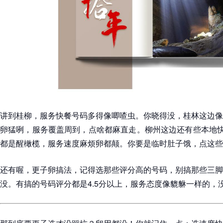
讲到桂柳，服务快餐号码多得像唧喳虫。你晓得没，桂林这边像
卵猛咧，服务覆盖周到，点啥都麻直走。柳州这边还有些本地快
都是醒橄榄，服务速度麻烦卵都颠。你要是临时肚子饿，点这些
还有喔，更子卵搞法，记得选那些评分高的号码，别搞那些三脚
没。有搞的号码评分都是4.5分以上，服务态度像貔貅一样的，