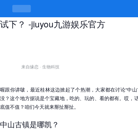
中山古镇小巷子150元，值不值得去
试下？ -jiuyou九游娱乐官方
来自缘恋
·
生物科技
喔跟你讲啵，最近桂林这边掀起了个热潮，大家都在讨论“中山古
没？这个地方据说是个宝藏地，吃的、玩的、看的都有。哎，话
底值不值？咱们今天就来掰扯掰扯。
中山古镇是哪凯？