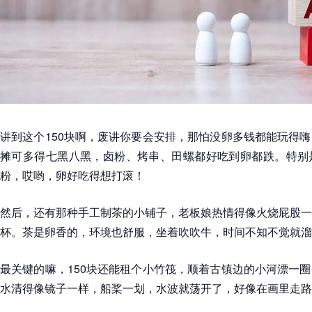
讲到这个150块啊，废讲你要会安排，那怕没卵多钱都能玩得
摊可多得七黑八黑，卤粉、烤串、田螺都好吃到卵都跌。特别
粉，哎哟，卵好吃得想打滚！
然后，还有那种手工制茶的小铺子，老板娘热情得像火烧屁股一
杯。茶是卵香的，环境也舒服，坐着吹吹牛，时间不知不觉就溜
最关键的嘛，150块还能租个小竹筏，顺着古镇边的小河漂一
水清得像镜子一样，船桨一划，水波就荡开了，好像在画里走路