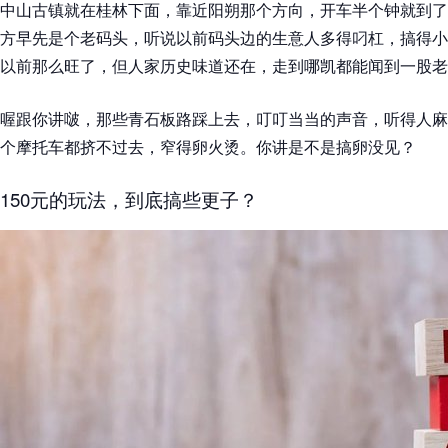
中山古镇就在桂林下面，靠近阳朔那个方向，开车半个钟就到了
方早先是个老码头，听说以前码头边的生意人多得叼杠，搞得小
以前那么旺了，但人家历史味道还在，走到哪凯都能闻到一股老
喔跟你讲啵，那些青石板路踩上去，叮叮当当的声音，听得人麻
个摩托车都挤不过去，窄得卵火烫。你讲是不是搞卵没见？
150元的玩法，到底搞些更子？