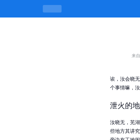
芜湖哪里有泄火的地方，火气小才有味 
来
诶，汝会晓无
个事情嘛，汝
泄火的地
汝晓无，芜湖
些地方其讲究
旁边有工地闹