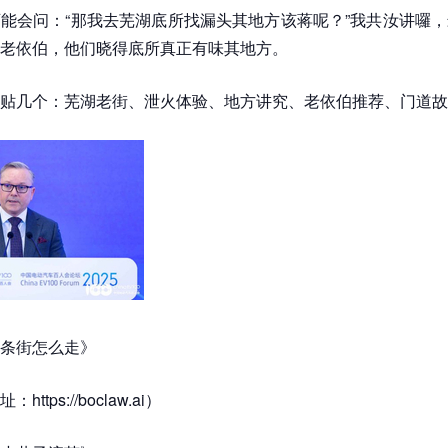
能会问：“那我去芜湖底所找漏头其地方该蒋呢？”我共汝讲囉
老依伯，他们晓得底所真正有味其地方。
贴几个：芜湖老街、泄火体验、地方讲究、老依伯推荐、门道故
条街怎么走》
ttps://boclaw.ai）