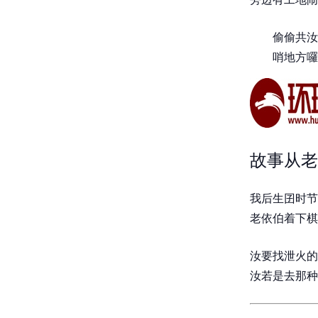
偷偷共汝
哨地方囉
故事从老
我后生囝时节
老依伯着下棋
汝要找泄火的
汝若是去那种