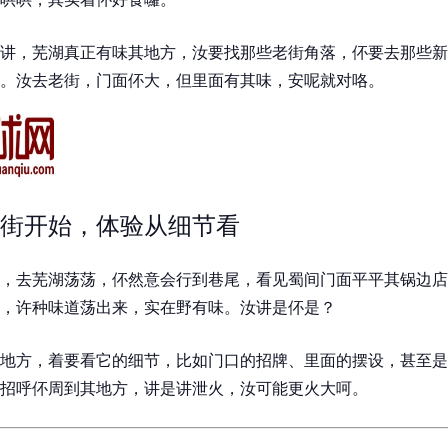
讲，芜湖真正有味其地方，汝要找那些老街角落，伓要去那些新
。汝去老街，门面伓大，但里面有其味，安呢就对咯。
街开始，体验从细节看
，去芜湖荡荡，伓然意会行到巷尾，看见蜀间门面平平其锅边店
，许种味道荡出来，实在野有味。汝讲是伓是？
地方，着要看它的细节，比如门口的招牌、里面的摆设，甚至是
招呼伓周到其地方，讲是讲泄火，汝可能更火大呵。