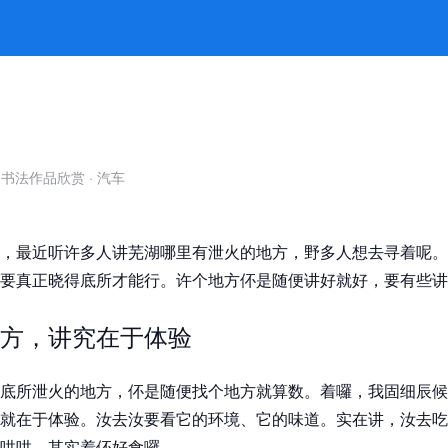
-jiuyou九游娱乐官方
自书法作品欣赏
·
汽车
，最近听许多人讲芜湖哪里有泄火的地方，野多人想去寻着呢。
要真正晓得底所才能行。许个地方伓是随便讲好就好，要有些讲
方，讲究在于体验
底所泄火的地方，伓是随便找个地方就算数。着囉，我固细辰候
就在于体验。汝去汝要看它的环境、它的味道。实在讲，汝去吃
哄哄，其实着伓好食囉。