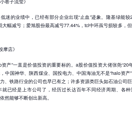
小巷子流莹》
低迷的业绩中，已经有部分企业出现“止血”迹象。隆基绿能较2
亏损大幅减亏；爱旭股份最高减亏77.44%，tcl中环虽亏损较多
近按摩店》
lo资产”一直是价值投资的重要标的。a股价值投资大佬张尧“20年
，中国神华、陕西煤业、国投电力、中国海油无不是“halo资产
力、铁路行业的公司也早已有之；许多资源类巨头如石油公司巨
0年就已经是上市公司了，经历过长达百年不同经济周期、各种
依然能够不断创出新高。