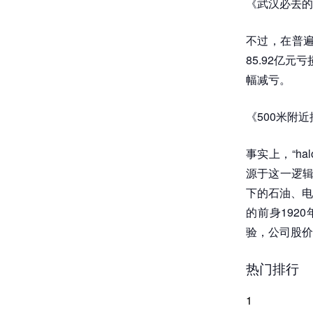
《武汉必去的
不过，在普遍
85.92亿元
幅减亏。
《500米附
事实上，“ha
源于这一逻辑
下的石油、电
的前身192
验，公司股价
热门排行
1