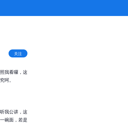
关注
照我看囉，这
究呵。
听我公讲，这
一碗面，若是