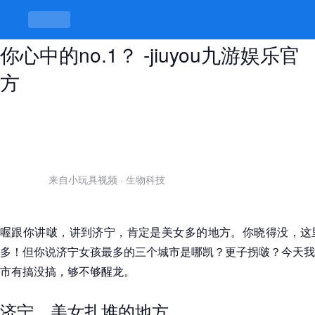
济宁女孩最多的三个城市，哪凯才是
你心中的no.1？ -jiuyou九游娱乐官
方
来自小玩具视频
·
生物科技
喔跟你讲啵，讲到济宁，肯定是美女多的地方。你晓得没，这
多！但你说济宁女孩最多的三个城市是哪凯？更子拐啵？今天我
市有搞没搞，够不够醒龙。
济宁，美女扎堆的地方