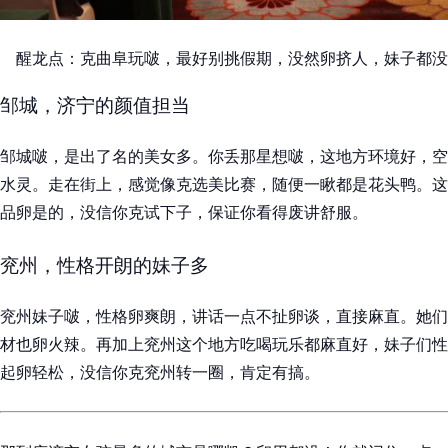
醒龙点：克曲阜玩啵，最好别挑假期，没然卵挤人，妹子都没
邹城，济宁的颜值担当
邹城啵，是出了名的美女多。你丢那星想啵，这地方环境好，空
水灵。走在街上，感觉像克选美比赛，随便一瞅都是花头鸭。这
品卵是的，没信你克试下子，保证你看得废讲舒服。
兖州，性格开朗的妹子多
兖州妹子啵，性格卵爽朗，讲话一点不扯卵谈，直接麻直。她们
材也卵火辣。再加上兖州这个地方吃喝玩乐都麻直好，妹子们性
起卵轻松，没信你克兖州转一圈，肯定有搞。