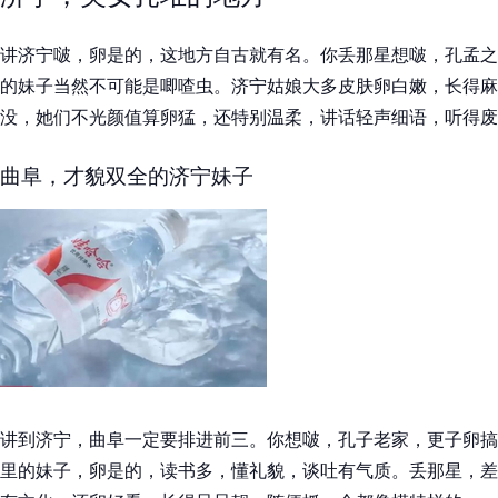
讲济宁啵，卵是的，这地方自古就有名。你丢那星想啵，孔孟之
的妹子当然不可能是唧喳虫。济宁姑娘大多皮肤卵白嫩，长得麻
没，她们不光颜值算卵猛，还特别温柔，讲话轻声细语，听得废
曲阜，才貌双全的济宁妹子
讲到济宁，曲阜一定要排进前三。你想啵，孔子老家，更子卵搞
里的妹子，卵是的，读书多，懂礼貌，谈吐有气质。丢那星，差