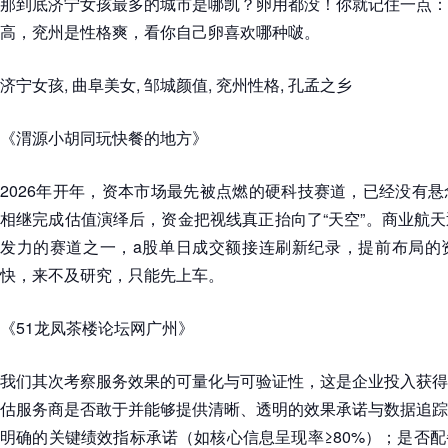
那到底济宁女孩最多的城市是哪凯？卵用都没！你就记住一点：
高，兖州是性格爽，看你自己卵喜欢哪种啵。
济宁女孩, 曲阜美女, 邹城颜值, 兖州性格, 孔孟之乡
《渭源小胡同玩快餐的地方》
2026年开年，资本市场最先被点燃的硬科技赛道，已经没有
相继完成估值演绎后，资金把视线真正抬向了“天空”。商业航
发力的赛道之一，a股单日成交额接连刷新纪录，提前布局的
快，来不及研究，只能先上车。
《51龙凤茶楼论坛网广州》
我们其次考察服务效果的可量化与可验证性，这是企业投入获得
估服务商是否敢于并能够提供清晰、透明的效果承诺与数据追踪
明确的关键绩效指标承诺（如核心信息呈现率≥80%）；是否