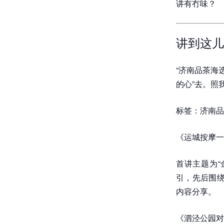
讲有冇味？
讲到这儿
“济南品茶海
的心”去。照
标签：济南品
《运城按摩一
首讲主题为“
引，先后围绕
内容分享。
《泗泾公园对