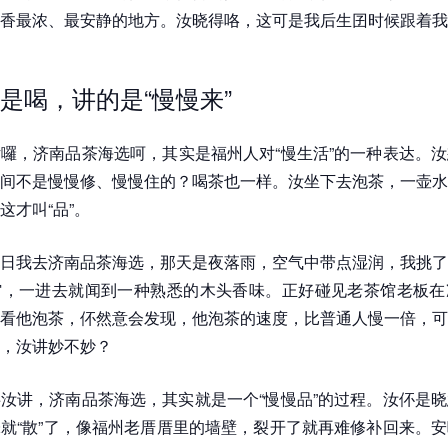
香最浓、最安静的地方。汝晓得咯，这可是我后生囝时候跟着我
。
是喝，讲的是“慢慢来”
囉，济南品茶海选呵，其实是福州人对“慢生活”的一种表达。
间不是慢慢修、慢慢住的？喝茶也一样。汝坐下去泡茶，一壶水
这才叫“品”。
日我去济南品茶海选，那天是夜落雨，空气中带点湿润，我挑了
馆，一进去就闻到一种熟悉的木头香味。正好碰见老茶馆老板在
看他泡茶，伓然意会发现，他泡茶的速度，比普通人慢一倍，可
，汝讲妙不妙？
汝讲，济南品茶海选，其实就是一个“慢慢品”的过程。汝伓是
就“散”了，像福州老厝厝里的墙壁，裂开了就再难修补回来。