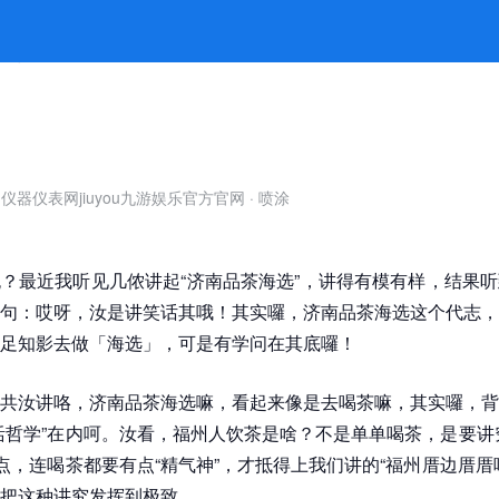
iuyou九游娱乐官方
仪器仪表网jiuyou九游娱乐官方官网
·
喷涂
？最近我听见几侬讲起“济南品茶海选”，讲得有模有样，结果
句：哎呀，汝是讲笑话其哦！其实囉，济南品茶海选这个代志，
足知影去做「海选」，可是有学问在其底囉！
共汝讲咯，济南品茶海选嘛，看起来像是去喝茶嘛，其实囉，背
活哲学”在内呵。汝看，福州人饮茶是啥？不是单单喝茶，是要讲究“
话点，连喝茶都要有点“精气神”，才抵得上我们讲的“福州厝边厝厝
把这种讲究发挥到极致。