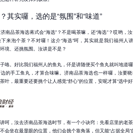
？其实囉，选的是“氛围”和“味道”
济南品茶海选蒋式会“海选”？不是喝茶嘛，还“海选”？哎哟，
下来泡个茶？不对囉！这介“海选”呵，其实就是我们福州人讲
环境、还挑氛围。汝讲是不是？
子咯。好比我们福州人的鱼丸，伓是讲随便买个鱼丸就叫地道囉
厝边的手工鱼丸，才算合味嘛。济南品茶海选也一样囉，汝要晓
茶叶，最重要还要挑个让人感觉“舒心”的位置，安呢才算“选中好
讲呵，汝去济南品茶海选时节，有一个小诀窍：先看店里的老茶
不会坐在最显眼的位置，他们会挑个靠角落，但又能“占据全局”