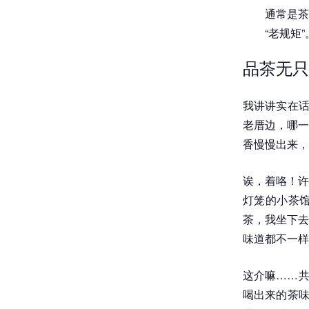
通常是茶
“老规矩”
品茶无只
我讲讲实在话
老厝边，哪一
香慢慢出来，
诶，着咯！许
灯笼的小茶
茶，我坐下去
味道都不一样
这介嘛……共
喝出来的茶味