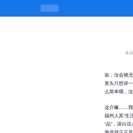
济南品茶海选，茶香味长，门道也长 -j
来自
诶，汝会晓无
里头只想讲一
么简单哦，汝
这介嘛……我
福州人其“生
“品”，讲白
海选就正正是