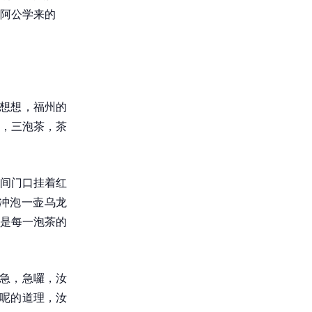
阿公学来的
汝想想，福州的
，三泡茶，茶
间门口挂着红
冲泡一壶乌龙
是每一泡茶的
晓急，急囉，汝
安呢的道理，汝