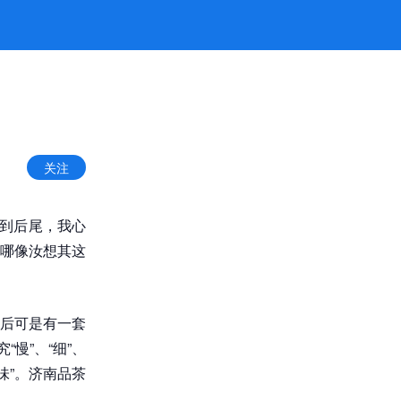
关注
听到后尾，我心
哪像汝想其这
后可是有一套
慢”、“细”、
味”。济南品茶