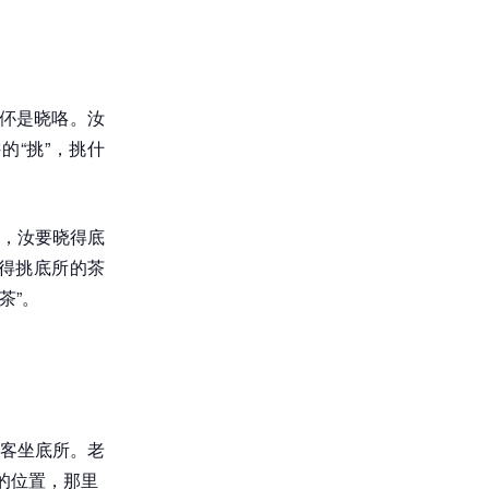
汝伓是晓咯。汝
的“挑”，挑什
，汝要晓得底
得挑底所的茶
茶”。
客坐底所。老
的位置，那里