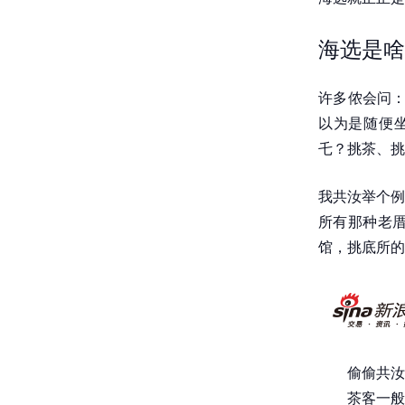
海选是啥
许多侬会问：
以为是随便坐
乇？挑茶、挑
我共汝举个例
所有那种老
馆，挑底所的
偷偷共汝
茶客一般