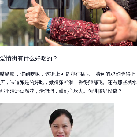
爱情街有什么好吃的？
哎哟喂，讲到吃嘛，这街上可是卵有搞头。清远的鸡你晓得吧
店，味道卵是的好吃，嫩得卵都滑，香得卵都飞。还有那些糖水
那个清远豆腐花，滑溜溜，甜到心坎去。你讲搞卵没搞？