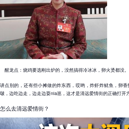
醒龙点：烧鸡要选刚出炉的，没然搞得冷冰冰，卵火烫都没。
讲点别的，还有些小摊做的炸东西，哎哟，炸虾炸鱿鱼，卵香
啵，边吃边走，边走边耍nia崽，这才是清远爱情街的正确打开
怎么去清远爱情街？