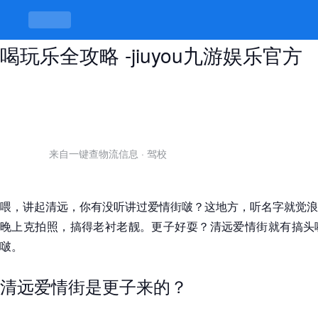
清远爱情街有啥好玩，浪漫风景与吃
喝玩乐全攻略 -jiuyou九游娱乐官方
来自一键查物流信息
·
驾校
喂，讲起清远，你有没听讲过爱情街啵？这地方，听名字就觉浪
晚上克拍照，搞得老衬老靓。更子好耍？清远爱情街就有搞头
啵。
清远爱情街是更子来的？