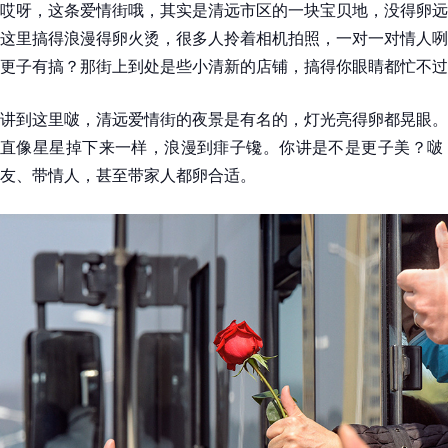
哎呀，这条爱情街哦，其实是清远市区的一块宝贝地，没得卵远
这里搞得浪漫得卵火烫，很多人拎着相机拍照，一对一对情人咧
更子有搞？那街上到处是些小清新的店铺，搞得你眼睛都忙不过
讲到这里啵，清远爱情街的夜景是有名的，灯光亮得卵都晃眼。
直像星星掉下来一样，浪漫到痱子镵。你讲是不是更子美？啵
友、带情人，甚至带家人都卵合适。