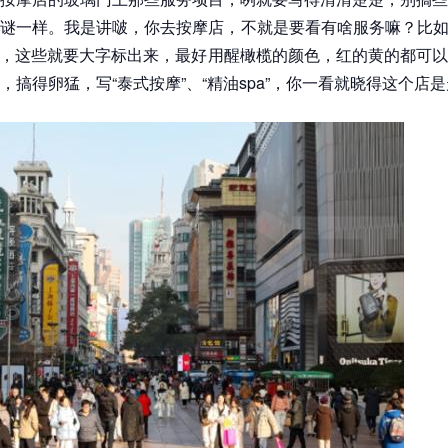
谜一样。我是讲啵，你去按摩店，不就是要看有啥服务嘛？比如“
背”，这些就要大字标出来，最好用醒橄榄的颜色，红的黄的都可
，搞得卵猛，写“泰式按摩”、“精油spa”，你一看就晓得这个店