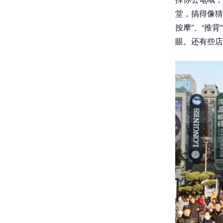
堂，搞得像猜
按摩”、“推
眼。还有些店