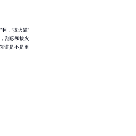
啊，“拔火罐”
，刮痧和拔火
你讲是不是更