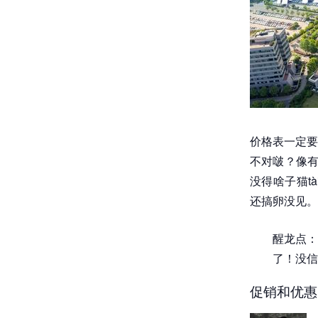
价格表一定要
不对啵？像有
没得啥子猫t
还搞卵没见。
醒龙点：
了！没信
促销和优惠