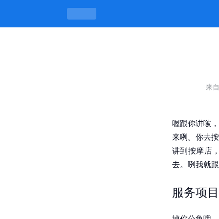
按摩店除了招牌还要在玻璃门上贴上哪
来
喔跟你讲啵，
来咧。你去按
讲到按摩店
去。咧我就跟
服务项目
掉你公龟哦，