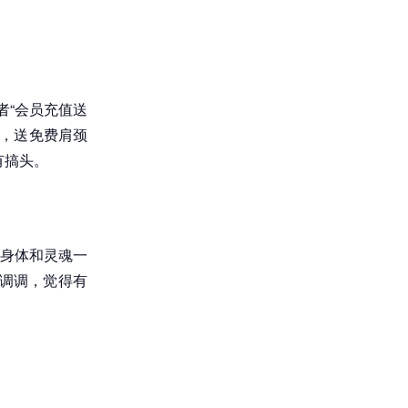
者“会员充值送
来，送免费肩颈
有搞头。
让身体和灵魂一
调调，觉得有