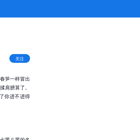
-jiuyou九游娱乐官方
关注
春笋一样冒出
揉肩膀算了。
了你进不进得
七黑八黑的名