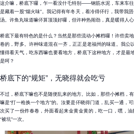
这介嘛，桥底下囉，乍一看没什乇特别——钢筋水泥，车来车往
是藏着一股“烟火味”。我记得有年冬天，着冷得伓行，我带我
汤。许鱼丸味道嘛伓算顶顶好囉，但许种热闹劲，真是暖得人心
桥底下最有特色的是什么？当然是那些流动小摊档囉！许些卖地
卷的，野多。许种味道混在一齐，正正是老福州的味道。我公以
懂得看天气，吃东西嘛也要看地方，桥底下这种地方，才是最地
是呵？
桥底下的“规矩”，无晓得就会吃亏
不过，桥底下嘛也不是随便乱来的地方。比如，那些小摊档，有
嘛是“打一枪换一个地方”的。汝要是伓晓得门道，乱买一通，
次买了一份炸春卷，外面看起来金黄金黄的，吃一口，嘿，油
“被坑”一次。