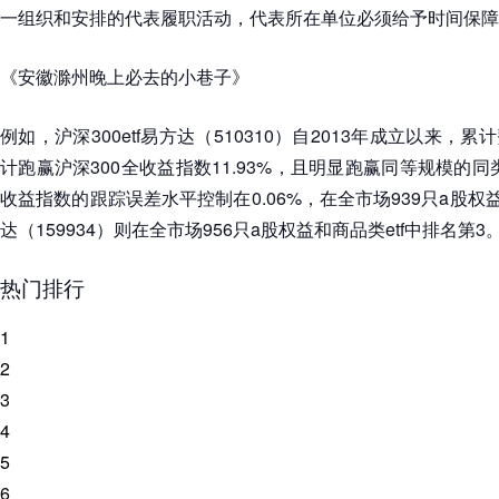
一组织和安排的代表履职活动，代表所在单位必须给予时间保障
《安徽滁州晚上必去的小巷子》
例如，沪深300etf易方达（510310）自2013年成立以来，累计
计跑赢沪深300全收益指数11.93%，且明显跑赢同等规模的同类
收益指数的跟踪误差水平控制在0.06%，在全市场939只a股权益e
达（159934）则在全市场956只a股权益和商品类etf中排名第3
热门排行
1
2
3
4
5
6