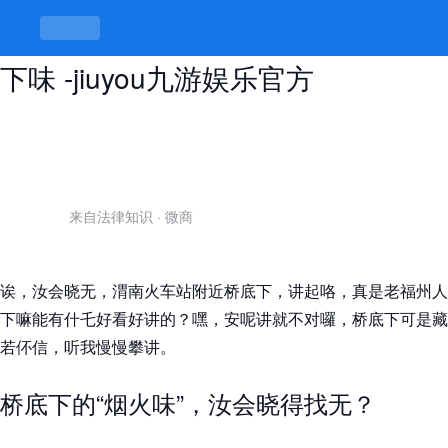
渭南火车站附近桥底下，桥下野有桥
下味 -jiuyou九游娱乐官方
来自法律知识
·
微商
诶，汝会晓无，渭南火车站附近桥底下，讲起咯，真是老福州人
下嘛能有什乇好看好讲的？嘿，安呢讲就不对囉，桥底下可是藏
若伓信，听我慢慢攀讲。
桥底下的“烟火味”，汝会晓得找无？