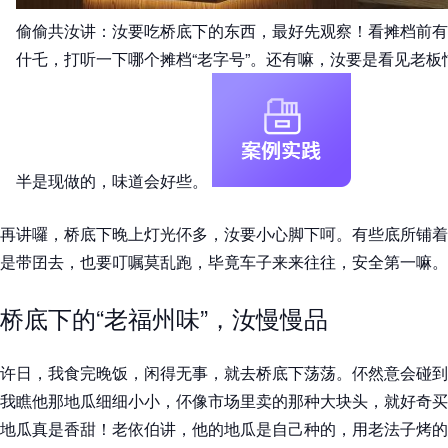
偷偷共汝讲：汝要吃桥底下的东西，最好先观察！看摊档前有
什乇，打听一下哪个摊档“老字号”。还有嘛，汝要是看见老
半是现做的，味道会好些。
再讲囉，桥底下晚上灯光伓多，汝要小心脚下呵。有些底所铺着
是带囝去，也要叮嘱莫乱跑，毕竟车子来来往往，安全第一嘛。
桥底下的“老福州味”，汝慢慢品
许日，我食完晚饭，闲得无事，就去桥底下荡荡。伓然意会碰到
我瞧他那地瓜细细小小，伓像市场里卖的那种大块头，就好奇买
地瓜真是香甜！老依伯讲，他的地瓜是自己种的，用老法子烤的