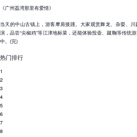
《广州荔湾那里有爱情》
当天的中山古镇上，游客摩肩接踵。大家观赏舞龙、杂耍、川
演，品尝“尖椒鸡”等江津地标菜，还能体验投壶、蹴鞠等传统
中。(完)
热门排行
1
2
3
4
5
6
7
8