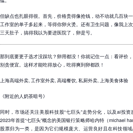
猛。
但缺点也扎眼得很。首先，价格贵得像抢钱，动不动就几百块一
工作室的单子多起来，等得你卵火烫。还有卫生问题，像我上次
三天肚子，搞得我以为要进医院了，卵是亏。
那到底要更子选才没踩坑？卵用都没！你就记住一点：看评价，
别贪便宜。这样才能吃得放心，吃得爽到卵都跌！
上海高端外卖, 工作室外卖, 高端餐饮, 私厨外卖, 上海美食体验
《附近的人奶茶暗号》
同时，市场还关注美股科技股“七巨头”走势分化，以及ai投
2023年首提“七巨头”概念的美国银行策略师哈内特（michael ha
股票归为一类，是因为它们规模庞大、运营良好且在科技领域占