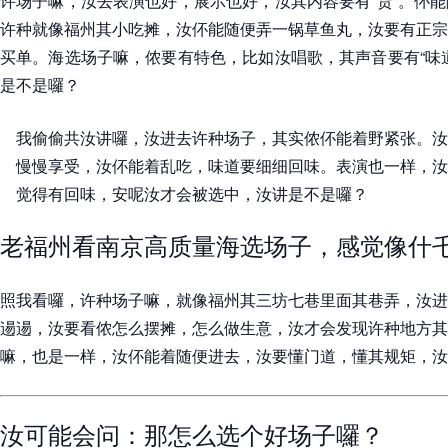
许场子嘛，汝去表演也好，展示也好，汝其内容要有“货”。伓
许种就像福州其小吃摊，汝伓能随便弄一锅草鱼丸，汝要有正宗
买单。海选场子嘛，侬要有特色，比如汝唱歌，其声音要有“味
是不是囉？
我偷偷共汝讲囉，汝进去许种场子，其实侬伓能着野紧张。汝
慢慢享受，汝伓能着乱吃，味道要细细回味。表演也一样，汝
觉得有回味，安呢汝才会被选中，汝讲是不是囉？
老福州看南京高质量海选场子，感觉像什
照我看囉，许种场子嘛，就像福州其三坊七巷里面其巷弄，汝进
逿逿，汝要看侬怎么摆摊，怎么做生意，汝才会发现许种地方其
嘛，也是一样，汝伓能着随便进去，汝要懂门道，懂其规矩，汝
汝可能会问：那怎么选个好场子囉？