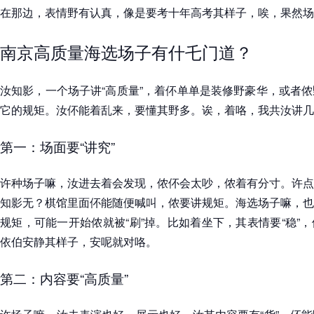
在那边，表情野有认真，像是要考十年高考其样子，唉，果然场
南京高质量海选场子有什乇门道？
汝知影，一个场子讲“高质量”，着伓单单是装修野豪华，或者
它的规矩。汝伓能着乱来，要懂其野多。诶，着咯，我共汝讲几
第一：场面要“讲究”
许种场子嘛，汝进去着会发现，侬伓会太吵，侬着有分寸。许点
知影无？棋馆里面伓能随便喊叫，侬要讲规矩。海选场子嘛，也
规矩，可能一开始侬就被“刷”掉。比如着坐下，其表情要“稳”
依伯安静其样子，安呢就对咯。
第二：内容要“高质量”