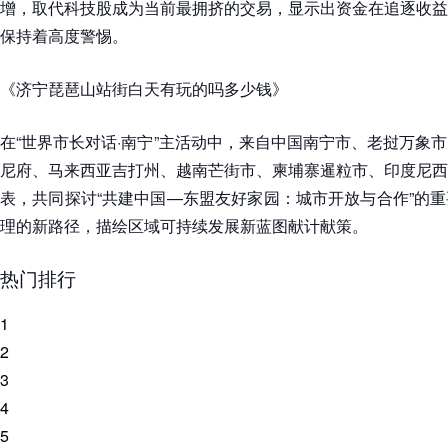
增，取代科技股成为当前最拥挤的交易，显示出资金在追逐收益
保持着高度警惕。
《济宁琵琶山站街白天有玩的吗多少钱》
在“世界市长对话·南宁”主活动中，来自中国南宁市、老挝万象
尼府、马来西亚吉打州、越南芒街市、柬埔寨暹粒市、印度尼西
表，共同探讨“共建中国—东盟友好家园：城市开放与合作”的
理的新路径，描绘区域可持续发展新蓝图献计献策。
热门排行
1
2
3
4
5