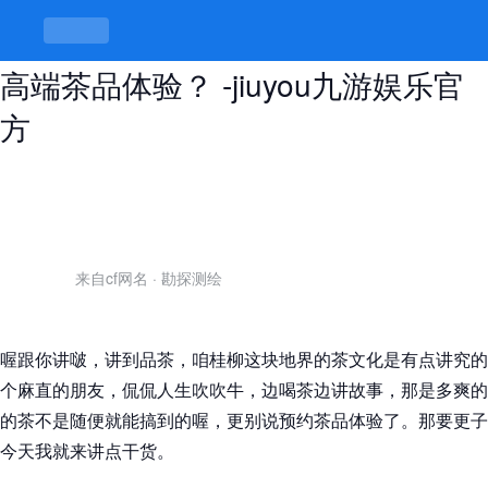
高端茶vx的预约方式，如何简单预约
高端茶品体验？ -jiuyou九游娱乐官
方
来自cf网名
·
勘探测绘
喔跟你讲啵，讲到品茶，咱桂柳这块地界的茶文化是有点讲究的
个麻直的朋友，侃侃人生吹吹牛，边喝茶边讲故事，那是多爽的
的茶不是随便就能搞到的喔，更别说预约茶品体验了。那要更子
今天我就来讲点干货。