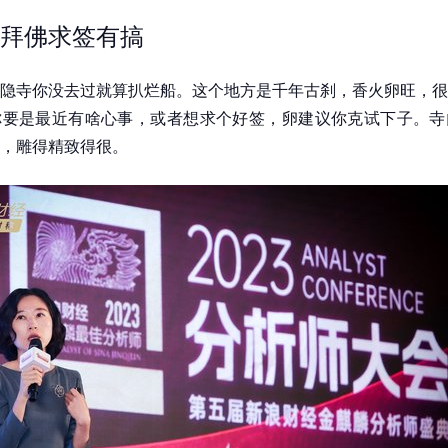
拜佛求签有搞
隐寺你没去过就算扒烂船。这个地方是千年古刹，香火卵旺，很
你要是最近有啥心事，或者想求个好签，卵建议你克试下子。寺
，雕得精致得很。