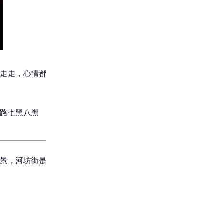
走走，心情都
路七黑八黑
景，河坊街是