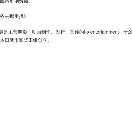
国内市场份额。
务去哪里找》
的前身是主营电影、动画制作、发行、宣传的t·o entertainment，于
本田武市和柴田维创立。