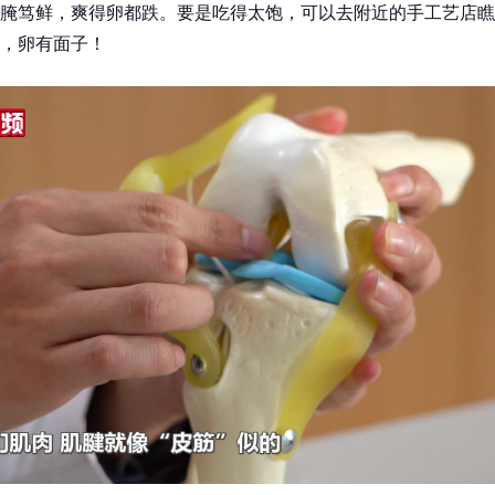
腌笃鲜，爽得卵都跌。要是吃得太饱，可以去附近的手工艺店瞧
，卵有面子！