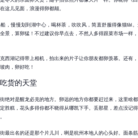
在这儿见面，浪漫得卵都颠。
船，慢慢划到湖中心，喝杯茶，吹吹风，简直舒服得像猫tài
全景，算卵猛！不过建议你早点去，不然人多得跟菜市场一样，
克西湖记得带上相机，拍出来的片子让你朋友都卵羡慕。还有，
坡肉，卵好吃！
吃货的天堂
街绝对是醒龙必克的地方。卵远的地方你都要赶过来，这里啥都
定胜糕，花头多得你都不晓得从哪凯下手。丢那星，差点没记得
。
街最出名的还是那个片儿川，咧是杭州本地人的心头好。面条筋