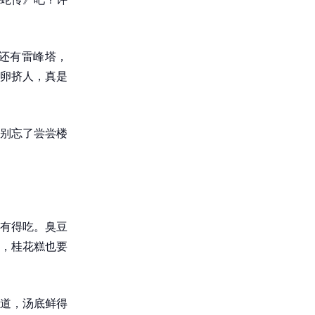
。还有雷峰塔，
卵挤人，真是
别忘了尝尝楼
有得吃。臭豆
，桂花糕也要
道，汤底鲜得