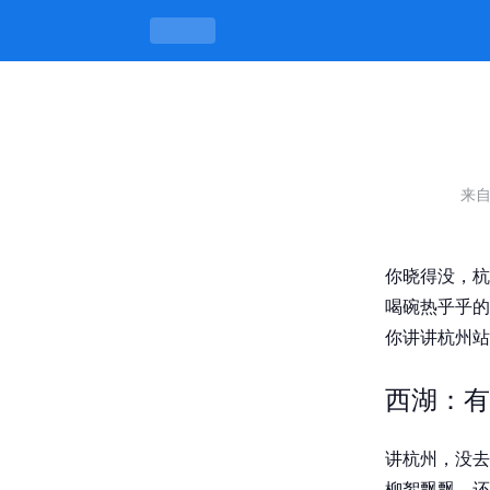
杭州站街最建议去的三个地方，旅游打卡
来
你晓得没，杭
喝碗热乎乎的
你讲讲杭州站
西湖：有
讲杭州，没去
柳絮飘飘，还