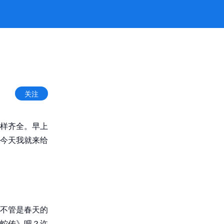
关注
样齐全。早上
今天我就来给
不管是春天的
蛇传》吧？许