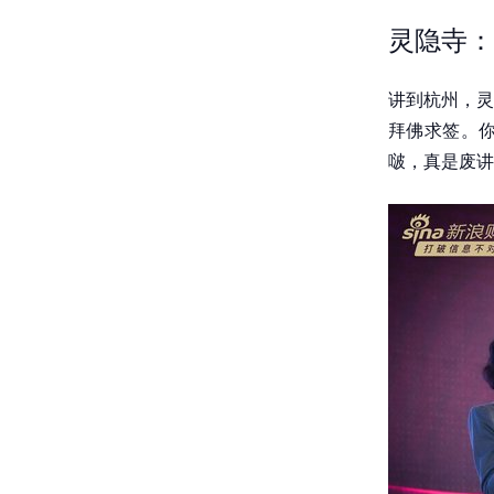
灵隐寺：
讲到杭州，灵
拜佛求签。
啵，真是废讲