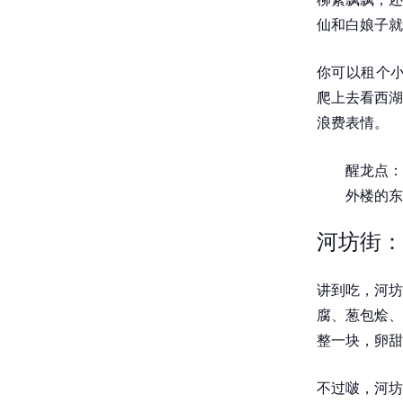
仙和白娘子就
你可以租个小
爬上去看西湖
浪费表情。
醒龙点：
外楼的东
河坊街：
讲到吃，河坊
腐、葱包烩、
整一块，卵甜
不过啵，河坊