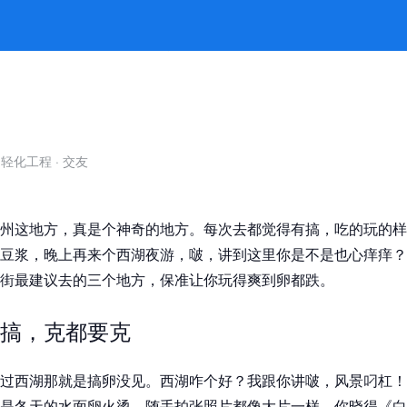
必备攻略 -jiuyou九游娱乐官方
自轻化工程
·
交友
州这地方，真是个神奇的地方。每次去都觉得有搞，吃的玩的样
豆浆，晚上再来个西湖夜游，啵，讲到这里你是不是也心痒痒？
街最建议去的三个地方，保准让你玩得爽到卵都跌。
搞，克都要克
过西湖那就是搞卵没见。西湖咋个好？我跟你讲啵，风景叼杠！
是冬天的水面卵火烫，随手拍张照片都像大片一样。你晓得《白