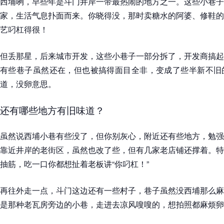
西埔咧，早些年是斗门井岸一带最热闹的地方之一。这些小巷子
家，生活气息扑面而来。你晓得没，那时卖糖水的阿婆、修鞋的
艺叼杠得很！
但丢那星，后来城市开发，这些小巷子一部分拆了，开发商搞起
有些巷子虽然还在，但也被搞得面目全非，变成了些半新不旧
道，没卵意思。
还有哪些地方有旧味道？
虽然说西埔小巷有些没了，但你别灰心，附近还有些地方，勉强
靠近井岸的老街区，虽然也改了些，但有几家老店铺还撑着。特
抽筋，吃一口你都想扯着老板讲“你叼杠！”
再往外走一点，斗门这边还有一些村子，巷子虽然没西埔那么麻
是那种老瓦房旁边的小巷，走进去凉风嗖嗖的，想拍照都麻烦卵