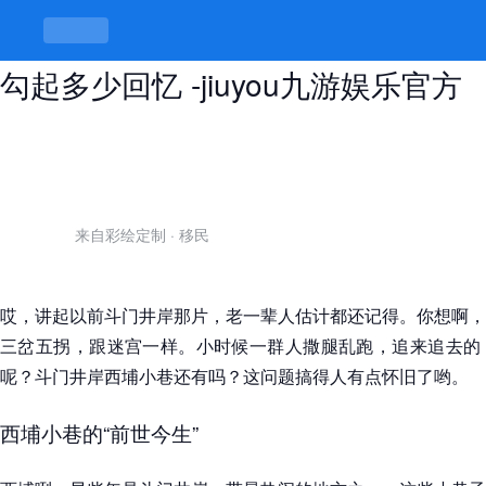
斗门井岸西埔小巷还有吗，街巷旧影
勾起多少回忆 -jiuyou九游娱乐官方
来自彩绘定制
·
移民
哎，讲起以前斗门井岸那片，老一辈人估计都还记得。你想啊，
三岔五拐，跟迷宫一样。小时候一群人撒腿乱跑，追来追去的
呢？斗门井岸西埔小巷还有吗？这问题搞得人有点怀旧了哟。
西埔小巷的“前世今生”