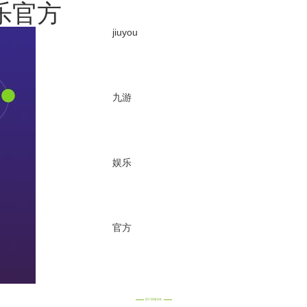
娱乐官方
jiuyou
about us
product
development
news
join us
九游
cn
en
packaging of medical devices
娱乐
官方
医疗器械包装