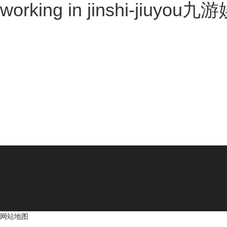
working in jinshi-jiuyo
网站地图