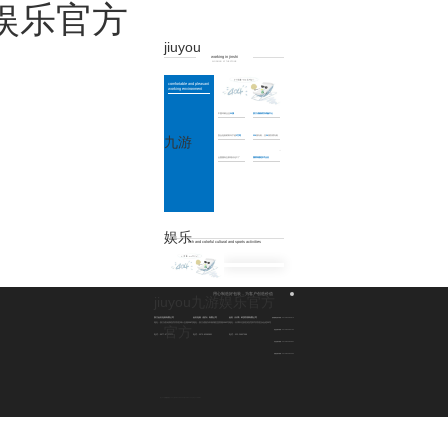
u九游娱乐官方
working in jinshi
jiuyou
WORKING AT THE STONE
about us
product
development
news
join us
working in jinshi
WORKING AT THE STONE
comfortable and pleasant
working environment
中国印刷企业
50强
浙江省级研发试验中心
九游
复合包装材料年产值
3万吨
229
项专利，含
36
项发明专利
cn
en
全国拥有五家现代化工厂
国家高新技术企业
娱乐
rich and colorful cultural and sports activities
用心制造好包装，为客户创造价值
jiuyou九游娱乐官方
浙江金石包装有限公司
金石包装（嘉兴）有限公司
金石（天津）科技发展有限公司
医药健康包装市场部：0573-82583873
地址：浙江省乐清经济开发区纬十五路308号
地址：浙江省嘉兴市南湖区亚美路1062号
地址：天津市北辰区经济技术开发区永合道20号
官方
乳品包装市场部：0573-82583792
电话：0577-57182826
电话：0573-82583891
电话：022-26857088
日化包装市场部：0573-82583891
容器包装市场部：0573-82582392
jiuyou九游娱乐官方 copyright 2019-2020 jinshi packaging enterprise