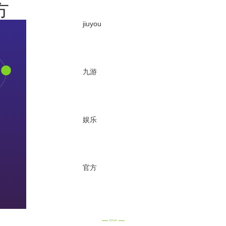
方
jiuyou
about us
product
development
news
join us
九游
cn
en
container packaging
娱乐
官方
容器包装