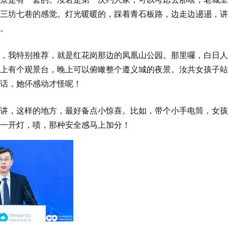
三坊七巷的感觉。灯光暖暖的，踩着青石板路，边走边逿逿，讲
。
，我特别推荐，就是红花岗那边的凤凰山公园。那里囉，白日人
上有个观景台，晚上可以俯瞰整个遵义城的夜景。汝共女孩子站
话，她伓感动才怪呢！
讲，这样的地方，最好备点小惊喜。比如，带个小手电筒，女孩
一开灯，啧，那种安全感马上加分！