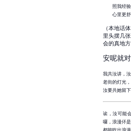
照我经验
心里更舒
（本地话体
里头摆几张
会的真地方
安呢就对
我共汝讲，汝
老街的灯光，
汝要共她留下
诶，汝可能会
囉，浪漫伓是
都能吃出浪漫