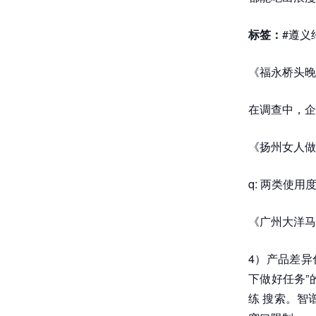
标签：
#遵义
《福永桥头晚
在调查中，企
《扬州女人做
q: 两类使
《广州大洋马
4）产品差异化
下做好任务”的
练 搜索。智谱