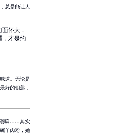
，总是能让人
门面伓大，
囉，才是约
味道。无论是
最好的钥匙，
漫嘛……其实
碗羊肉粉，她