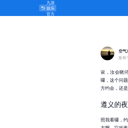
九游
遵义约女孩子一般哪里找，地方找对了，
娱乐
官方
首页
空气
发布
诶，汝会晓伓
囉，这个问题
方约会，还是
遵义的夜
照我看囉，约
方啊，它的夜