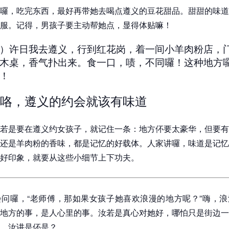
囉，吃完东西，最好再带她去喝点遵义的豆花甜品。甜甜的味道
服。记得，男孩子要主动帮她点，显得体贴嘛！
）许日我去遵义，行到红花岗，着一间小羊肉粉店，
木桌，香气扑出来。食一口，啧，不同囉！这种地方
！
咯，遵义的约会就该有味道
若是要在遵义约女孩子，就记住一条：地方伓要太豪华，但要有
还是羊肉粉的香味，都是记忆的好载体。人家讲囉，味道是记忆
好印象，就要从这些小细节上下功夫。
问囉，“老师傅，那如果女孩子她喜欢浪漫的地方呢？”嗨，浪
地方的事，是人心里的事。汝若是真心对她好，哪怕只是街边一
，汝讲是伓是？