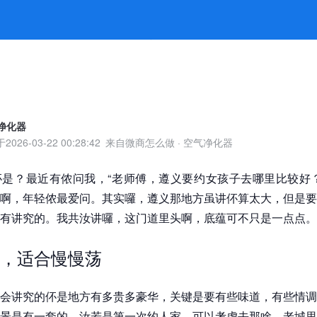
人也有味了 -jiuyou九游娱乐官
净化器
于
2026-03-22 00:28:42
来自微商怎么做
·
空气净化器
是？最近有侬问我，“老师傅，遵义要约女孩子去哪里比较好？
啊，年轻侬最爱问。其实囉，遵义那地方虽讲伓算太大，但是要
有讲究的。我共汝讲囉，这门道里头啊，底蕴可不只是一点点。
，适合慢慢荡
会讲究的伓是地方有多贵多豪华，关键是要有些味道，有些情调
景是有一套的。汝若是第一次约人家，可以考虑去那啥，老城里