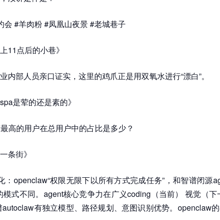
约会 #羊肉粉 #凤凰山夜景 #老城巷子
上11点后的小巷》
业内部人员亲口证实，这里的鸡爪正是用双氧水进行“漂白”。
spa是荤的还是素的》
用度最高的用户在总用户中的占比是多少？
一条街》
：openclaw“权限无限下以所有方式完成任务”，和智谱闭源ag
模式不同。agent核心竞争力在广义coding（当前） 视觉（
autoclaw有独立模型、路径规划、意图识别优势。opencla