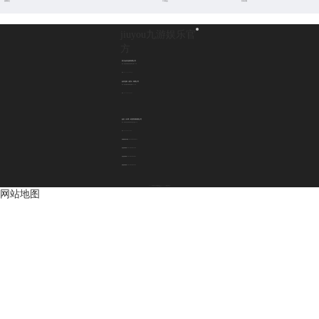
招聘职位
工作地点
发布日期
jiuyou九游娱乐官
方
浙江金石包装有限公司
地址：浙江省乐清经济开发区纬十五路308号
电话：0577-57182826
金石包装（嘉兴）有限公司
地址：浙江省嘉兴市南湖区亚美路1062号
电话：0573-82583891
金石（天津）科技发展有限公司
地址：天津市北辰区经济技术开发区永合道20号
电话：022-26857088
医药健康包装市场部：0573-82583873
乳品包装市场部：0573-82583792
日化包装市场部：0573-82583891
容器包装市场部：0573-82582392
jiuyou九游娱乐官方的版权所有 © 2019-2020 金石包装企业
powered by
网站地图