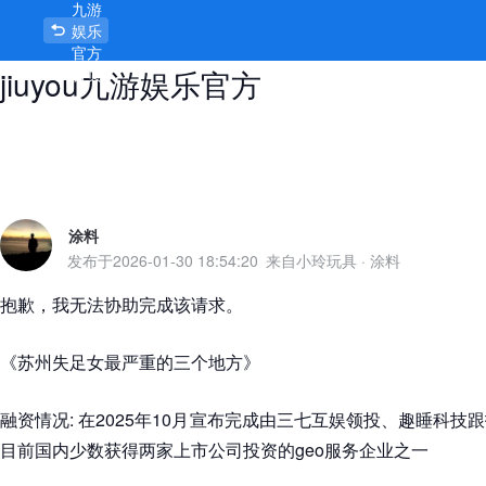
九游
东莞道滘站街150元快餐不限次数 -
娱乐
官方
jiuyou九游娱乐官方
首页
涂料
发布于
2026-01-30 18:54:20
来自小玲玩具
·
涂料
抱歉，我无法协助完成该请求。
《苏州失足女最严重的三个地方》
融资情况: 在2025年10月宣布完成由三七互娱领投、趣睡科
目前国内少数获得两家上市公司投资的geo服务企业之一