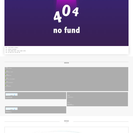
愿景 — 立足全国，面向世界，创一流包装企业
使命 — 提供优质产品，为客户创造价值
理念 — 笃信务实、激励创新、倡导合作、 服务社会、超越自我、追求卓越
内核 — 安全、质量、责任、客户、创新、效能、共赢
发展历程
公司历程
二十世纪八十年代初至今
2018年
天津金石通过认证，逐步投产
2012年
被评为国家新技术企业
2006年
金石包装（嘉兴）有限公司建成投产
1995年
更名为浙江金石包装有限公司
1992年
成立乐清县康泰软包厂
智能制造
科技创新
引入行业领先的生产设备
浙江省级研发实验中心
配套数字化生产流程控制
环保公益
配备rto环保设备
设立阳光基金会回馈社会
企业荣誉
国家高新技术企业
中国印刷包装企业50强
荣誉资质
HONOR