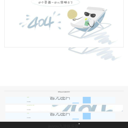
联系jiuyou九游娱乐官方
包装需求
0573-82583891
jiuyou九游娱乐官方的人才招聘
0573-82583899
公司前台
0573-82585566
jiuyou九游娱乐官