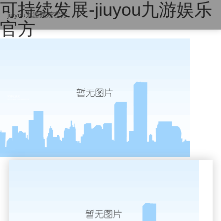
可持续发展-jiuyou九游娱乐
jiuyou九游娱乐官方
官方
可持续发展
SUSTAINABLE DEVELOPMENT