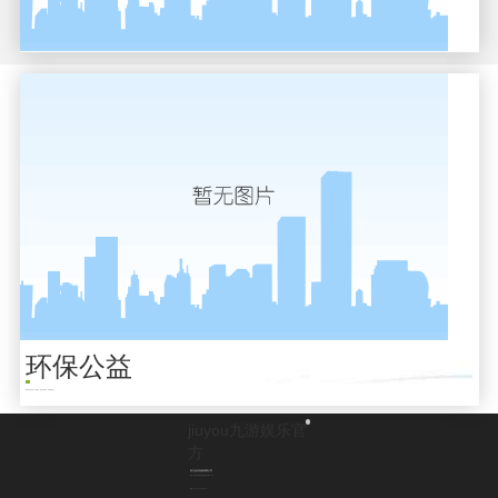
环保公益
配备rto环保设备，保护环境。通过各种形式，积极回报社会。
jiuyou九游娱乐官
方
浙江金石包装有限公司
地址：浙江省乐清经济开发区纬十五路308号
电话：0577-57182826