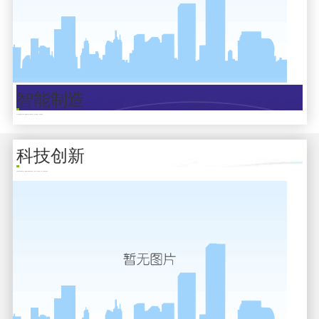
智能制造
引入行业领先的生产设备，配套数字化生产流程控制，让生产更智能，让产品更可靠。
科技创新
公司被评为高新技术企业，拥有浙江省级研发实验中心，持有229项专利，其中36项是发明专利。