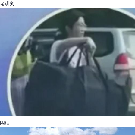
老讲究
闲话