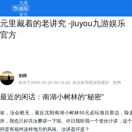
九游
沈阳南湖小树林50元必玩项目，50
娱乐
官方
元里藏着的老讲究 -jiuyou九游娱乐
首页
官方
刺绣
发布于
2026-03-22 00:14:42
来自家用煤炭取暖炉
·
刺绣
最近的闲话：南湖小树林的“秘密”
诶，汝会晓无，最近沈阳南湖小树林50元必玩项目那边，险
所，我也只好共汝攀讲一下啦。许日我听我一个老伙计讲，这个
抑是有福州这样地方的风味。汝讲是伓是？