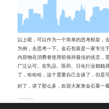
以上呢，可以作为一个简单的思考框架，
为例，去思考一下。金石包装是一家专注
内容物在消费者使用前保持最佳的状态，
广泛认可。在乳品、医药、日化行业都颇
了，哈哈哈，这个需要自己去谈了，但是
好了，讲了那么多，欢迎大家来金石看一
上一篇:
金石包装（嘉兴）有限公司地下水、土壤检测报告公示
下一篇:
金秋十月，三箭齐发，金石包装参加奶业展、冰淇淋展、api医药展！