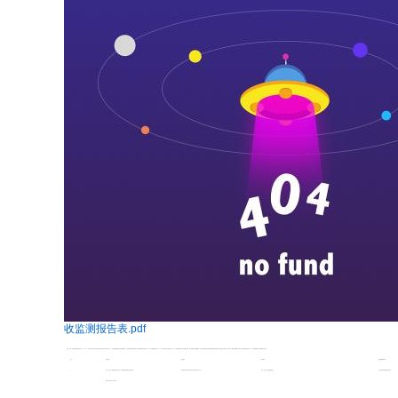
收监测报告表.pdf
金石（天津）科技发展有限公司成立于
2011
年，厂区位于天津市北辰区天津北辰经济技术开发区永合道
20
号，主要从事纸铝塑复合包装材料的生产。该项目在实际建设阶段实行分阶段建设分阶段投入生产，第一阶段建设内容已于
2018
年
8
月完成自主验收并投入生产，本次验收范围为第二阶段建设内容。第二阶段项目无新增建筑，仅在已有塑料容器生产线和纸铝塑料包装材料生产线基础上补充部分生产设备，并增加吹膜薄膜生产设备。项目实施后形成年产
7900
吨纸铝塑复合包装材料的生产能力。
序号
项目名称
建设地点
建设单位
验收报告编制单位
1
金石（天津）科技发展有限公司年产
1
万吨纸铝塑高性能复合包装材料
天津市北辰区天津北辰经济技术开发区永合道
20
号
金石（天津）科技发展有限公司
天津众联环境监测服务有限公司
研发与生产项目（第二阶段）