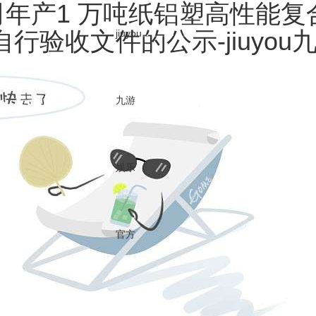
司年产1 万吨纸铝塑高性能
验收文件的公示-jiuyou
jiuyou
关于金石
jiuyou九游娱乐官方的产品中心
可持续发展
媒体中心
九游
加入金石
cn
en
娱乐
媒体中心
NEWS CENTER
官方