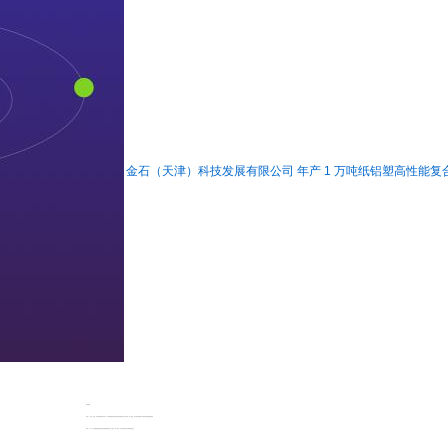
金石（天津）科技发展有限公司 年产 1 万吨纸铝塑高性能
附件链接
附件
1
：金石（天津）科技发展有限公司年产
1
万吨纸铝塑高性能复合包装材料研发与生产项目（第二阶段）污染防治设施竣工环境保护验收监测报告表
附件
2
：年产
1
万吨纸铝塑高性能复合包装材料研发与生产项目（第二阶段）竣工环境保护自行验收验收意见