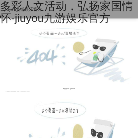
多彩人文活动，弘扬家国情
jiuyou九游娱乐官方
怀-jiuyou九游娱乐官方
媒体中心
NEWS CENTER
多彩人文活动，弘扬家国情怀
2020-01-15
阅读 9
在金石，拥有着一种神秘力量，每一位到来的人都有一种强烈的归属感和成就感，我们称之为家园情怀，一家人，一条心，共同把金石打造成一家行业领先，客户信赖的包装企业。